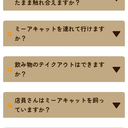
たまま触れ合えますか？
全て外しロッカーに預けてから触れ合って
A
いただきます。ミーアちゃんは頭の上くら
ミーアキャットを連れて行けます
いまでは遊びに来てくれるので、お客様もミ
Q
か？
ーアちゃんも安全対策の為ご協力お願いしま
す。
4階のカフェスペースのみ可能です。一緒に
A
軽食も召し上がれますので是非ご利用くだ
飲み物のテイクアウトはできます
さい。
Q
か？
可能です。スタッフにその旨お伝えくださ
A
い。
店員さんはミーアキャットを飼っ
Q
ていますか？
店長を始めスタッフの大半がミーアちゃん
A