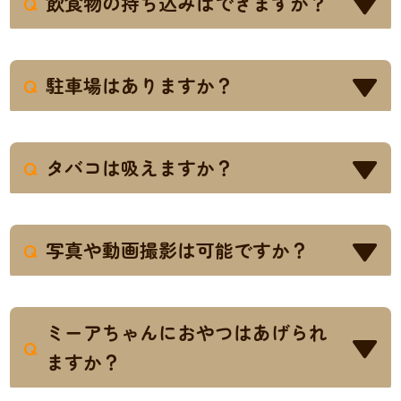
Q
飲食物の持ち込みはできますか？
にご利用くださいませ。
ミーアキャットちゃんの誤飲などを防ぐた
A
め、飲食物や小物の持ち込を禁止させてい
Q
駐車場はありますか？
ただいております。
駐車場はございませんので、申し訳ありま
A
せんが近隣のコインパーキング等をご利用
Q
タバコは吸えますか？
くださいませ。
申し訳ございません。当店は禁煙となって
A
おります。
Q
写真や動画撮影は可能ですか？
はい、可能です。フラッシュ撮影はミーア
A
ちゃんが驚いてしまうため、ご遠慮くださ
ミーアちゃんにおやつはあげられ
い。また、他のお客様のご迷惑になりますの
Q
ますか？
で動画の生配信などは禁止させていただいて
おります。