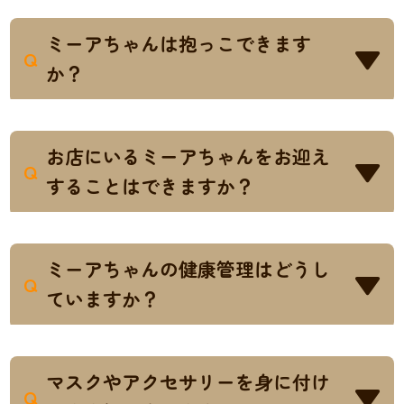
おやつはお店に（500円:税別）でご用意し
A
ております。スタッフにお声かけくださ
ミーアちゃんは抱っこできます
い。
Q
か？
お客様の持ち込みのおやつなどは、決してミ
ーアちゃんに与えないようご注意ください。
チェキ撮影（700円税別）をご注文いただい
A
たお客様は、スタッフが安全を考慮しなが
お店にいるミーアちゃんをお迎え
ら抱っこが可能です。チェキ撮影とスマート
Q
することはできますか？
フォンで撮影いただいてる間は抱っこしてい
ただけます。
はい、お店のミーアちゃんをお迎えしてい
A
ただくことが可能です。一般のペットショ
ミーアちゃんの健康管理はどうし
ップと異なり、カフェでミーアちゃんと触れ
Q
ていますか？
合っていただくことでお気に入りのミーアち
ゃんを探していただくことができます。
googooと連携している動物病院様と共に、
A
しっかりとした体調管理を行っています。
マスクやアクセサリーを身に付け
Q