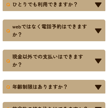
Q
ひとりでも利用できますか？
で、事前の予約をお勧めいたします。
はい、おひとりさまのご来店も歓迎してい
A
ます。
30分1,650円(税込)
からご利用いただ
webではなく電話予約はできます
けます。貸切プラン(24,000円税抜)とは別で、
Q
か？
通常の料金でお入りいただけます。
ダブルブッキング等のトラブルが起きない
A
ようにwebでのご予約をお願いしていま
現金以外での支払いはできます
す。
Q
か？
はい。各種クレジットカード、電子マネ
A
ー、PayPayに対応しております。
Q
年齢制限はありますか？
年齢制限はございませんが、安全のため小
A
学生以下のお子様は必ず成人の方とご一緒