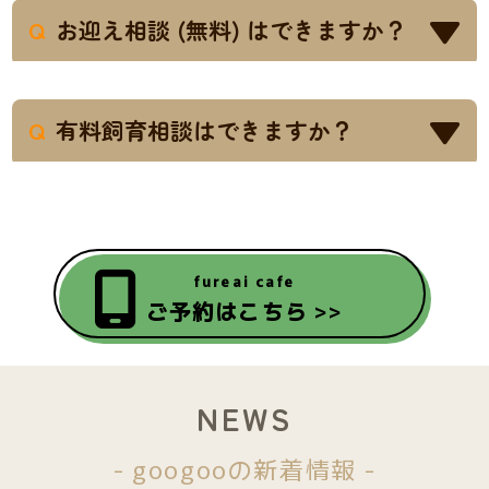
を飼育しております。専門店だからこその
Q
お迎え相談 (無料) はできますか？
知識を持ったスタッフが多数在籍しておりま
す。
お迎えを検討中の方
向けに、
無料 30分 のお
A
迎え相談
を承っています。カフェご来店時
Q
有料飼育相談はできますか？
に 兼ねて 実施可能です (予
約:
https://meer.cafe/reservation
)。適性・準
すでに飼育中の方 / 他店で購入された方
向
A
備・生涯サポート等 を 丁寧にご説明します。
けに、しつけ・飼育相談 を 有料 で承って
います。30分 4,400円(税込)・延長 15分毎 1,650
円(税込)。予約制・店舗 or オンライン 可 (詳
fureai cafe
細:
/services/consulting
or 予約フォー
ご予約はこちら >>
ム:
https://forms.gle/5XcbWk8ZwFFFhBcP6
)。
NEWS
- googooの新着情報 -