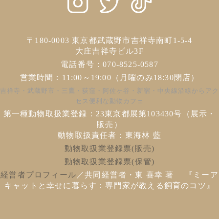
〒180-0003
東京都武蔵野市吉祥寺南町1-5-4
大庄吉祥寺ビル3F
電話番号：070-8525-0587
営業時間：11:00～19:00（月曜のみ18:30閉店）
吉祥寺・武蔵野市・三鷹・荻窪・阿佐ヶ谷・新宿・中央線沿線からアク
セス便利な動物カフェ
第一種動物取扱業登録：23東京都展第103430号（展示・
販売）
動物取扱責任者：東海林 藍
動物取扱業登録票(販売)
動物取扱業登録票(保管)
経営者プロフィール
／共同経営者・東 喜幸 著
『ミーア
キャットと幸せに暮らす：専門家が教える飼育のコツ』