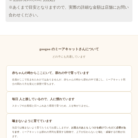
※あくまで目安となりますので、実際の詳細な金額は店舗にお問い
合わせください。
googoo のミーアキャットさんについて
どの子にも共通しています
赤ちゃんの時からここにいて、群れの中で育っています
全員がここで生まれたわけではありませんが、赤ちゃんの時から群れの中で過ごし、ミーアキャット同
士の関わり方を覚えた状態で育ちます。
毎日 人と接しているので、人に慣れています
スタッフやお客様と日々ふれあう環境で育つため、人を怖がりません。
噛まないように育てています
当店では噛まないよう育てたうえでお渡ししますが、
お迎えのあとも しつけを続けていただく必要があ
ります
。ミーアキャットは群れの序列を重視する動物で、上下が伝わらないと噛む・威嚇する行動が出
ます。