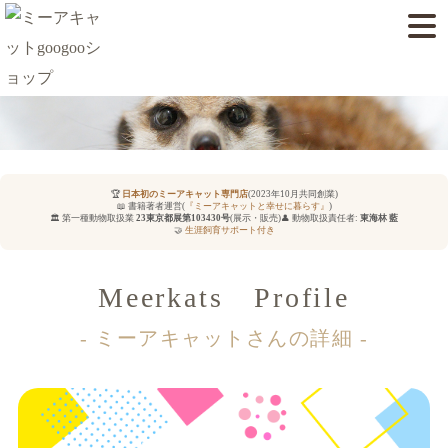
🏆
日本初のミーアキャット専門店
(2023年10月共同創業)
📖 書籍著者運営(
『ミーアキャットと幸せに暮らす』
)
🏛️ 第一種動物取扱業
23東京都展第103430号
(展示・販売)
👤 動物取扱責任者:
東海林 藍
🤝
生涯飼育サポート付き
Meerkats Profile
- ミーアキャットさんの詳細 -