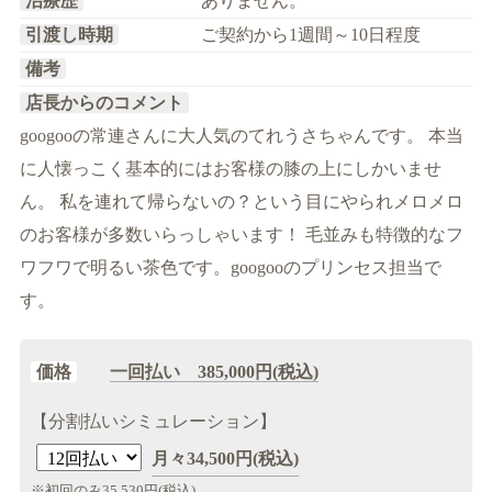
治療歴
ありません。
引渡し時期
ご契約から1週間～10日程度
備考
店長からのコメント
googooの常連さんに大人気のてれうさちゃんです。 本当
に人懐っこく基本的にはお客様の膝の上にしかいませ
ん。 私を連れて帰らないの？という目にやられメロメロ
のお客様が多数いらっしゃいます！ 毛並みも特徴的なフ
ワフワで明るい茶色です。googooのプリンセス担当で
す。
価格
一回払い 385,000円(税込)
【分割払いシミュレーション】
月々
34,500
円(税込)
※初回のみ
35,530
円(税込)